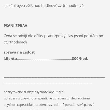
setkání bývá většinou hodinové až tří hodinové
PSANÍ ZPRÁV
Cena se odvíjí dle délky psaní zprávy, čas psaní počítám po
čtvrthodinách
zpráva na žádost
klienta
........................................................
800/hod.
_____________________________________________________________________
____________________________________________________________
poskytované služby: psychoterapeutické
poradenství, psychoterapeutické poradenství děti, rodinné
psychoterapeutické poradenství, rodinné poradenství, párové