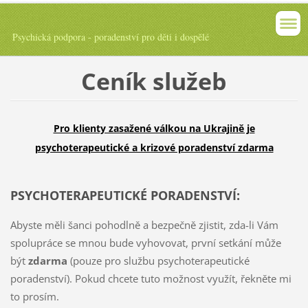
Psychická podpora - poradenství pro děti i dospělé
Ceník
služeb
Pro klienty zasažené válkou na Ukrajině je
psychoterapeutické a krizové poradenství zdarma
PSYCHOTERAPEUTICKÉ PORADENSTVÍ:
Abyste měli šanci pohodlně a bezpečně zjistit, zda-li Vám
spolupráce se mnou bude vyhovovat, první setkání může
být
zdarma
(pouze pro službu psychoterapeutické
poradenství). Pokud chcete tuto možnost využít, řekněte mi
to prosím.