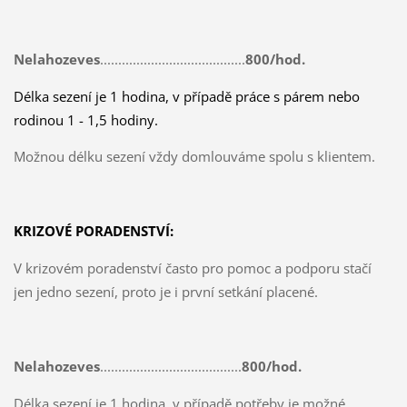
Nelahozeves
........................................
800/hod.
Délka sezení je 1 hodina, v případě práce s párem nebo
rodinou 1 - 1,5 hodiny.
Možnou délku sezení vždy domlouváme spolu s klientem.
KRIZOVÉ PORADENSTVÍ:
V krizovém poradenství často pro pomoc a podporu stačí
jen jedno sezení, proto je i první setkání placené.
Nelahozeves
.......................................
800/hod.
Délka sezení je 1 hodina, v případě potřeby je možné